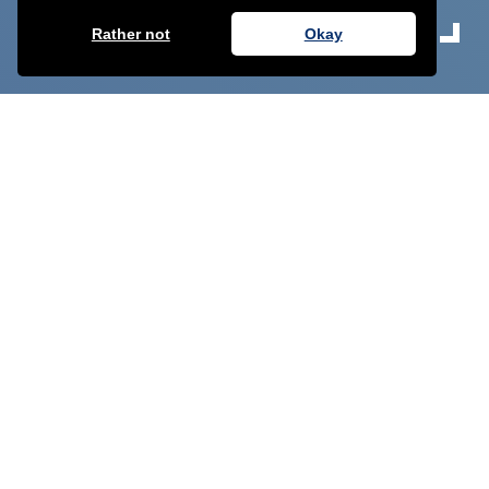
Rather not
Okay
LEIDENSCHAFT FÜR DIE LEBENSMITTEL-
UND AGRABRANCHE
Unser Fokus liegt ausschließlich auf der