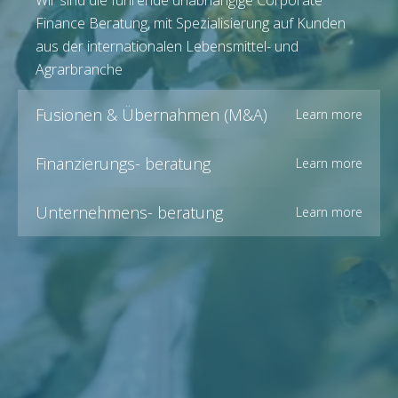
Wir sind die führende unabhängige Corporate
Finance Beratung, mit Spezialisierung auf Kunden
aus der internationalen Lebensmittel- und
Agrarbranche
Fusionen & Übernahmen (M&A)
Learn more
Finanzierungs- beratung
Learn more
Unternehmens- beratung
Learn more